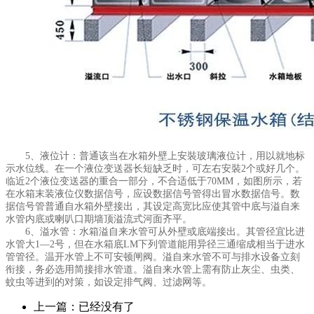
5、液位计：普通该当在水箱外壁上安裝玻璃液位计，用以就地标
示水位线。在一个液位变送器长短缺乏时，可左右安裝2个或好几个。
临近2个液位变送器的重合一部分，不合适低于70MM，如图所示，若
在水箱末装液位仪数据信号，应设数据信号管得出冒水数据信号。数
据信号管普通自水箱外壁接出，其设定高宽比应使其管中底与溢自来
水管内底或喇叭口期墙顶溢流式河面齐平。
6、溢水管：水箱溢自来水管可从外壁或底端接出。其管径宜比进
水管大1—2号，但在水箱底LM下列管道能用异径三通缩成相当于进水
管管径。温开水管上不可安顿闸阀。溢自来水管不可与排水设备立刻
衔接，务必选用简接排水管道。溢自来水管上需有防止灰尘、虫类、
蚊虫等进到的对策，如设定排气阀、过滤网等。
上一篇：已经没有了