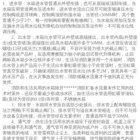
1、进水管：水箱进水管普通从外壁衔接，也可从底端或顶部衔接。当
水箱应用管道网水压进水时，进水管水流出口应尽可能安顿液压水位
控制阀或是浮球阀，控制阀顶部衔接水箱，当管径≥50MM时，其个数
普通不少于2个。每一控制阀前要配有检修阀门。当水箱应用加压泵水
压漏水并运用水位线升降机自动控制制加压泵运作时，不可装水位线
调压阀。
2、出水管：水箱出水管可从外壁或底端接出。出水管内底(外壁接
出)或支管墙顶(底端接出)应高水箱内底许多于50MM。出水管应该设定
螺纹(口径)或法兰(大规格)截止阀，不容许安裝力很大的截止阀门。当
必需改装产品时，应选用摩擦阻力较小的旋启式替代升降机构，止回
阀标高水箱少水位线许多于1M，生活与消防兼并用一个水箱时，消防
出水管上的产品应小于生活出水量虹吸管顶(小于此管顶时，生活虹吸
管真空泵破坏，只确保消防出水管有流水出)许多于2M，使其具有一定
的水压产品，在火灾事故发生时，消防储藏水流量才干做到真正充分
发挥。
消防和生活共用的水箱除开******消防贮备水流量未作它用的技
术对策外，还应尽量减少形成浊水区，如生活出水管选用虹吸管顶钻
眼(直径为管径的0.1倍)等对策，不锈钢水箱
3、排水管：水箱排水管应自底部少处接出。排水管上配有螺纹或
法兰闸阀(不可装截止阀门)。排水管可与溢自来水管相连，但不可与排
水设备立刻衔接。排水管管径在无要求时，普通选用不低于50MM。
4、通气管：供生活生活用水的水箱应下设密封箱盖，机盖上应下
设维修手孔和通气管。通气管可伸至房间内或户外，仅不可伸入有有
害物质的地域，支管需有防止尘土、虫类和蚊虫进到的过滤网，普通
应将支管朝下设定。通气管上不可安顿闸阀、排气阀等防碍换气的设